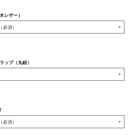
木レザー］
ラップ（丸紐）
ゴ