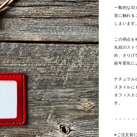
一般的なI
首に触れる
しまいます
この弱点を
丸紐のスト
め、さりげ
経年変化に
ナチュラル
スタイルに
オフィスカ
す。
－－－－－
※ご注文前