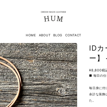
HOME
ABOUT
BLOG
CONTACT
ID
ー】
¥8,800
税
■ 毎日の
毎日身に付
余計な装飾
た。