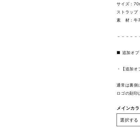
サイズ：70m
ストラップ
素 材：牛
－－－－－
■ 追加オ
・【追加オ
通常は裏側
ロゴの刻印
メインカラ