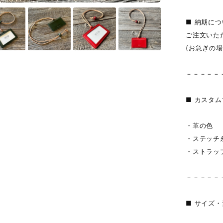
■ 納期に
ご注文いた
(お急ぎの
－－－－－
■ カスタ
・革の色
・ステッチ
・ストラップ
－－－－－
■ サイズ