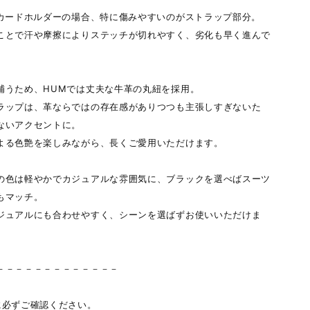
Dカードホルダーの場合、特に傷みやすいのがストラップ部分。
ことで汗や摩擦によりステッチが切れやすく、劣化も早く進んで
。
補うため、HUMでは丈夫な牛革の丸紐を採用。
ラップは、革ならではの存在感がありつつも主張しすぎないた
ないアクセントに。
よる色艶を楽しみながら、長くご愛用いただけます。
の色は軽やかでカジュアルな雰囲気に、ブラックを選べばスーツ
もマッチ。
ジュアルにも合わせやすく、シーンを選ばずお使いいただけま
－－－－－－－－－－－－－
に必ずご確認ください。