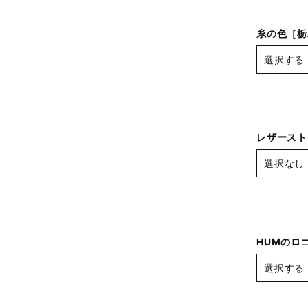
糸の色［栃
レザースト
HUMのロ