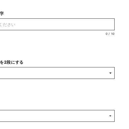
文字
0
/
10
を2段にする