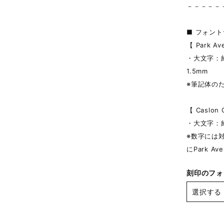
－－－－－
■ フォン
【 Park 
・大文字：約
1.5mm
※筆記体の
【 Caslo
・大文字：約
※数字には
にPark A
刻印のフォ