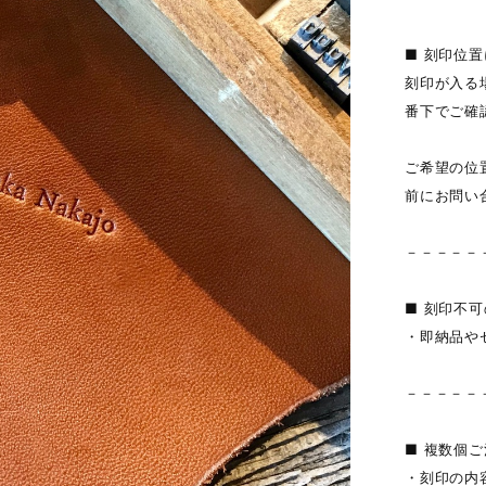
■ 刻印位
刻印が入る
番下でご確
ご希望の位
前にお問い
－－－－－
■ 刻印不
・即納品や
－－－－－
■ 複数個
・刻印の内