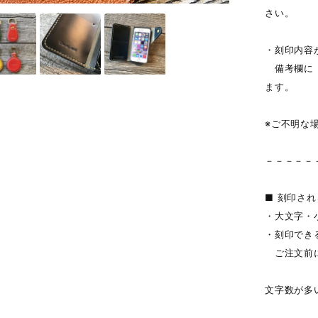
さい。
・刻印内容
備考欄に「
ます。
※ご不明な
－－－－－
■ 刻印さ
・大文字・
・刻印でき
ご注文前に
文字数が多